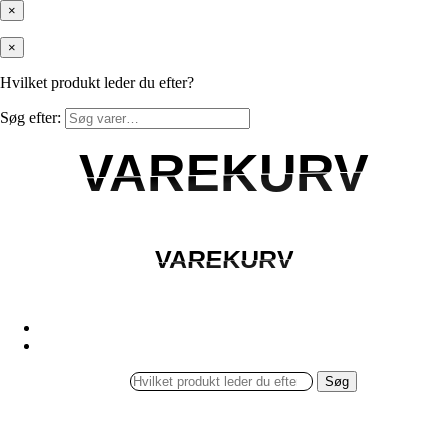
×
×
Hvilket produkt leder du efter?
Søg efter:
VAREKURV
VAREKURV
VAREKURV
VAREKURV
Søg