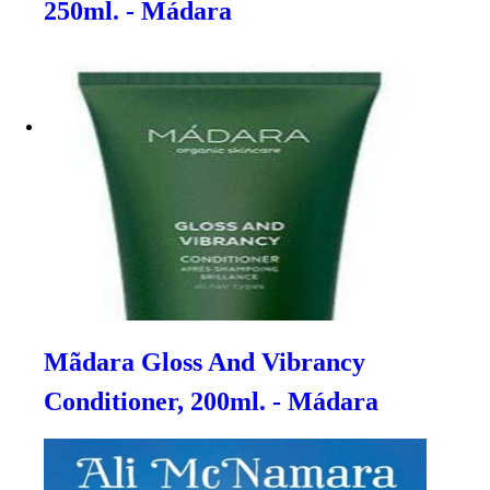
250ml. - Mádara
Mãdara Gloss And Vibrancy
Conditioner, 200ml. - Mádara