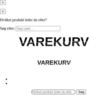
×
×
Hvilket produkt leder du efter?
Søg efter:
VAREKURV
VAREKURV
VAREKURV
VAREKURV
Søg