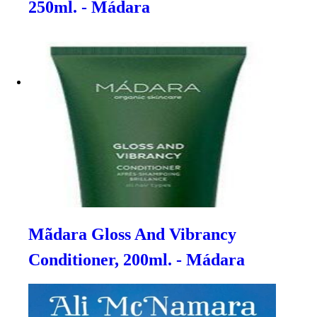
250ml. - Mádara
Mãdara Gloss And Vibrancy
Conditioner, 200ml. - Mádara